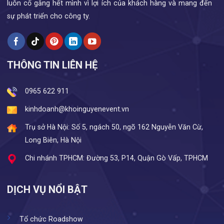
luôn cố gắng hết mình vì lợi ích của khách hàng và mang đến
sự phát triển cho công ty.
THÔNG TIN LIÊN HỆ
0965 622 911
kinhdoanh@khoinguyenevent.vn
Trụ sở Hà Nội: Số 5, ngách 50, ngõ 162 Nguyễn Văn Cừ,
Long Biên, Hà Nội
Chi nhánh TPHCM: Đường 53, P14, Quận Gò Vấp, TPHCM
DỊCH VỤ NỔI BẬT
Tổ chức Roadshow