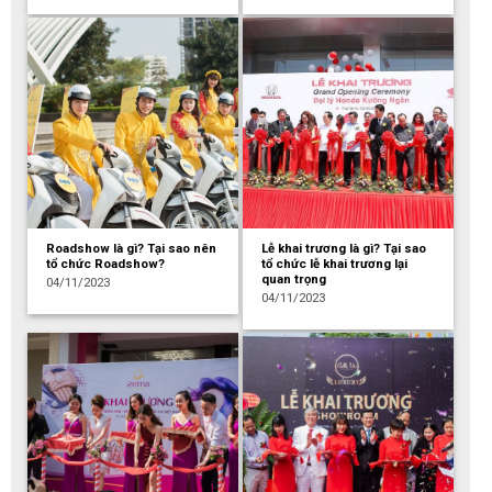
Roadshow là gì? Tại sao nên
Lễ khai trương là gì? Tại sao
tổ chức Roadshow?
tổ chức lễ khai trương lại
quan trọng
04/11/2023
04/11/2023