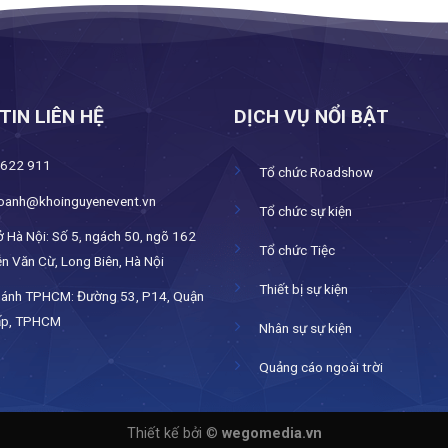
TIN LIÊN HỆ
DỊCH VỤ NỔI BẬT
 622 911
Tổ chức Roadshow
oanh@khoinguyenevent.vn
Tổ chức sự kiện
ở Hà Nội: Số 5, ngách 50, ngõ 162
Tổ chức Tiệc
n Văn Cừ, Long Biên, Hà Nội
Thiết bị sự kiện
hánh TPHCM: Đường 53, P14, Quận
ấp, TPHCM
Nhân sự sự kiện
Quảng cáo ngoài trời
Thiết kế bởi ©
wegomedia.vn