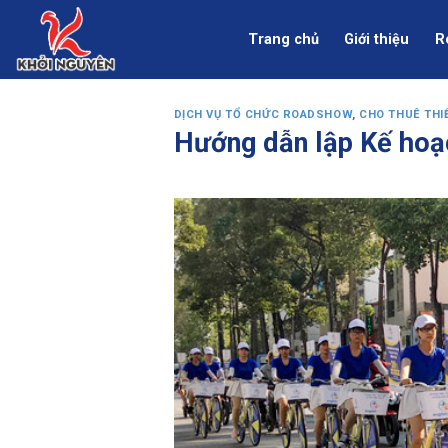
Skip
to
Trang chủ
Giới thiệu
R
content
DỊCH VỤ TỔ CHỨC ROADSHOW
,
CHO THUÊ THIẾ
Hướng dẫn lập Kế hoạ