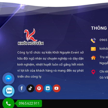
THÔNG 
0965
kinhd
Công ty tổ chức sự kiện Khởi Nguyên Event sở
Trụ s
hữu đội ngũ nhân sự chuyên nghiệp và dày dặn
Nguyễ
kinh nghiệm, nhiệt huyết luôn cố gắng hết mình
vì lợi ích của khách hàng và mang đến sự phát
Chi n
triển cho công ty.
Gò V
0965.622.911