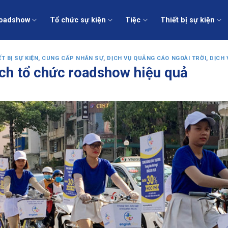
oadshow
Tổ chức sự kiện
Tiệc
Thiết bị sự kiện
T BỊ SỰ KIỆN
,
CUNG CẤP NHÂN SỰ
,
DỊCH VỤ QUẢNG CÁO NGOÀI TRỜI
,
DỊCH 
ch tổ chức roadshow hiệu quả