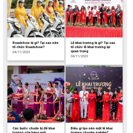
Roadshow là gì? Tại sao nên
Lễ khai trương là gì? Tại sao
tổ chức Roadshow?
tổ chức lễ khai trương lại
quan trọng
04/11/2023
04/11/2023
Các bước chuẩn bị để khai
Điều gì tạo nên một lễ khai
trương cửa hàng mới
trương chuyên nghiệp?