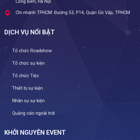
Long Biên, Hà Nội
Chi nhánh TPHCM: Đường 53, P14, Quận Gò Vấp, TPHCM
DỊCH VỤ NỔI BẬT
Tổ chức Roadshow
Tổ chức sự kiện
Tổ chức Tiệc
Thiết bị sự kiện
Nhân sự sự kiện
Quảng cáo ngoài trời
KHỞI NGUYÊN EVENT