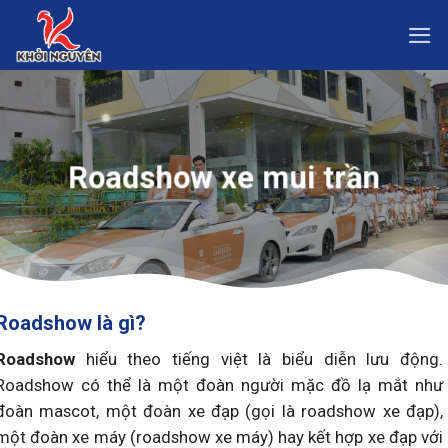
Skip
to
content
Roadshow xe mui trần
Roadshow là gì?
Roadshow
hiểu theo tiếng việt là biểu diễn lưu động.
Roadshow có thể là một đoàn người mặc đồ lạ mắt như
đoàn mascot, một đoàn xe đạp (gọi là roadshow xe đạp),
một đoàn xe máy (roadshow xe máy) hay kết hợp xe đạp với