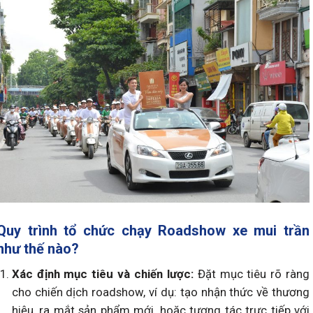
Quy trình tổ chức chạy Roadshow xe mui trần
như thế nào?
Xác định mục tiêu và chiến lược:
Đặt mục tiêu rõ ràng
cho chiến dịch roadshow, ví dụ: tạo nhận thức về thương
hiệu, ra mắt sản phẩm mới, hoặc tương tác trực tiếp với