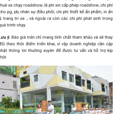
thuê xe chạy roadshow; lệ phí xin cấp phép roadshow; chi phí
cho pg, pb, nhân sự điều phối; chi phí thiết kế ấn phẩm, in ấn
& trang trí xe…; và ngoài ra còn các chi phí phát sinh trong
quá trình chạy.
Lưu ý:
Báo giá trên chỉ mang tính chất tham khảo và sẽ thay
đổi theo thời điểm triển khai, vì vậy doanh nghiệp cần cập
nhật thông tin thường xuyên để được tư vấn và hỗ trợ kịp
thời.