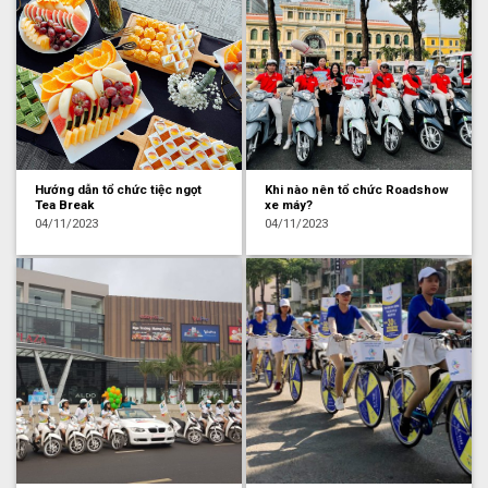
Hướng dẫn tổ chức tiệc ngọt
Khi nào nên tổ chức Roadshow
Tea Break
xe máy?
04/11/2023
04/11/2023