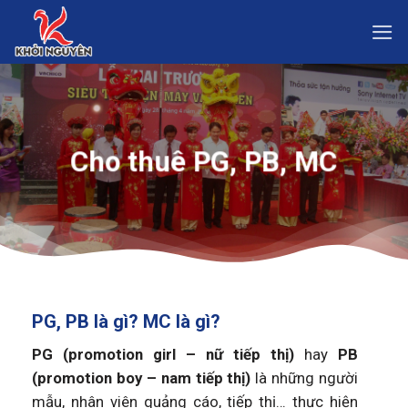
Skip
to
content
Cho thuê PG, PB, MC
PG, PB là gì? MC là gì?
PG (promotion girl – nữ tiếp thị)
hay
PB
(promotion boy – nam tiếp thị)
là những người
mẫu, nhân viên quảng cáo, tiếp thị… thực hiện