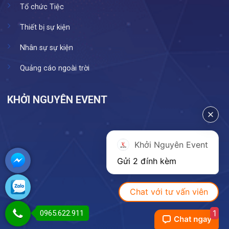
Tổ chức Tiệc
Thiết bị sự kiện
Nhân sự sự kiện
Quảng cáo ngoài trời
KHỞI NGUYÊN EVENT
Khởi Nguyên Event
Gửi 2 đính kèm
Chat với tư vấn viên
1
0965.622.911