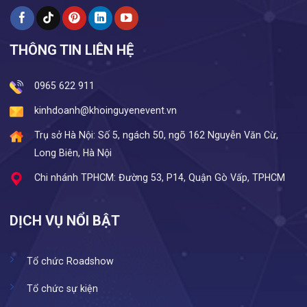
THÔNG TIN LIÊN HỆ
0965 622 911
kinhdoanh@khoinguyenevent.vn
Trụ sở Hà Nội: Số 5, ngách 50, ngõ 162 Nguyễn Văn Cừ,
Long Biên, Hà Nội
Chi nhánh TPHCM: Đường 53, P14, Quận Gò Vấp, TPHCM
DỊCH VỤ NỔI BẬT
Tổ chức Roadshow
Tổ chức sự kiện